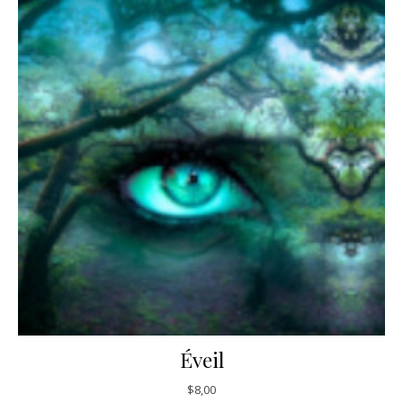
Éveil
$
8,00